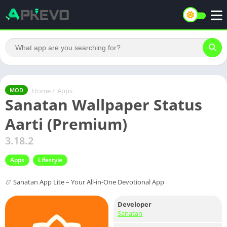
Home
/
Apps
MOD
Sanatan Wallpaper Status
Aarti (Premium)
3.18.2
Apps
Lifestyle
📿 Sanatan App Lite – Your All-in-One Devotional App
Developer
Sanatan