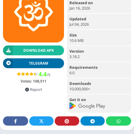
Released on
Jan 16, 2026
Updated
Jul 04, 2026
Size
10.6 MB
DOWNLOAD APK
Version
3.18.2
TELEGRAM
Requirements
6.0
4.4
/5
Votes:
108,511
Downloads
10,000,000+
Report
Get it on