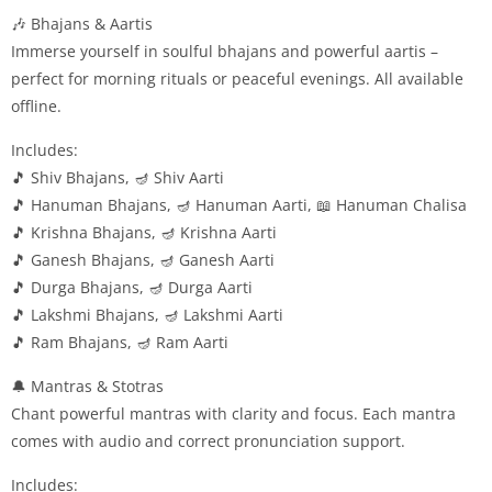
🎶 Bhajans & Aartis
Immerse yourself in soulful bhajans and powerful aartis –
perfect for morning rituals or peaceful evenings. All available
offline.
Includes:
🎵 Shiv Bhajans, 🪔 Shiv Aarti
🎵 Hanuman Bhajans, 🪔 Hanuman Aarti, 📖 Hanuman Chalisa
🎵 Krishna Bhajans, 🪔 Krishna Aarti
🎵 Ganesh Bhajans, 🪔 Ganesh Aarti
🎵 Durga Bhajans, 🪔 Durga Aarti
🎵 Lakshmi Bhajans, 🪔 Lakshmi Aarti
🎵 Ram Bhajans, 🪔 Ram Aarti
🔔 Mantras & Stotras
Chant powerful mantras with clarity and focus. Each mantra
comes with audio and correct pronunciation support.
Includes: