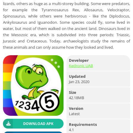
lizards, others as huge as a multi-storey building. Some were predators,
for example the Tyrannosaurus Rex, Allosaurus, Velociraptor,
Spinosaurus, while others were herbivorous - like the Diplodocus,
Ankylosaurus and Iguanodon. Some species could fly, some lived in
water, but most of them walked on the ancient land. Dinosaurs lived in
the Mesozoic era, which is subdivided into three periods: Triassic,
Jurassic and Cretaceous. Today, archaeologists study the remains of
these animals and can only assume how they looked and lived.
Developer
Kedronic UAB
Updated
Jan 23, 2020
Size
42.18MB
Version
Latest
DOWNLOAD APK
Requirements
4.1