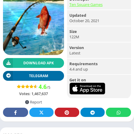
Ten Square Games
Updated
October 20, 2021
Size
122M
Version
Latest
DOWNLOAD APK
Requirements
4.4 and up
TELEGRAM
Get it on
4.6
/5
Votes:
1,467,637
Report